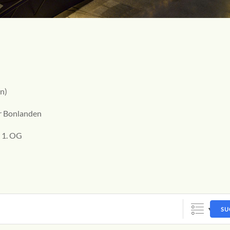
n)
r Bonlanden
 1. OG
SU