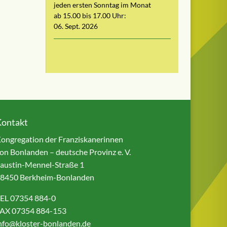
jeden ersten Sonntag im Monat
ab 15.00 bis 17.00 Uhr:
06. Sept. 2026
Kontakt
ongregation der Franziskanerinnen
on Bonlanden – deutsche Provinz e. V.
austin-Mennel-Straße 1
8450 Berkheim-Bonlanden
EL 07354 884-0
AX 07354 884-153
nfo@kloster-bonlanden.de