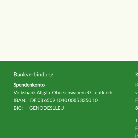
Bankverbindung
Spendenkonto
K
Volksbank Allgäu-Oberschwaben eG Leutkirch
v
IBAN: DE 08 6509 1040 0085 3350 10
F
BIC: GENODES1LEU
8
T
F
i