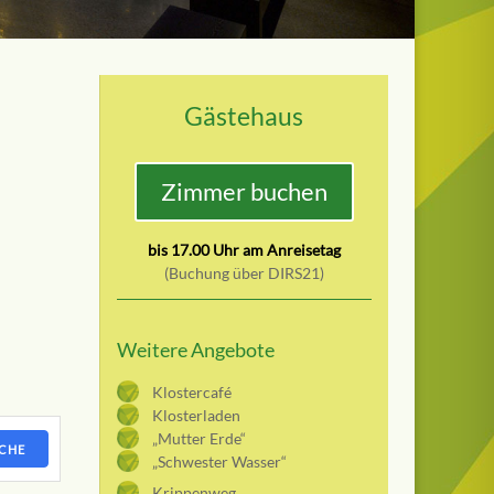
Gästehaus
Zimmer buchen
bis 17.00 Uhr am Anreisetag
(Buchung über DIRS21)
Weitere Angebote
Klostercafé
Klosterladen
„Mutter Erde“
CHE
„Schwester Wasser“
Krippenweg