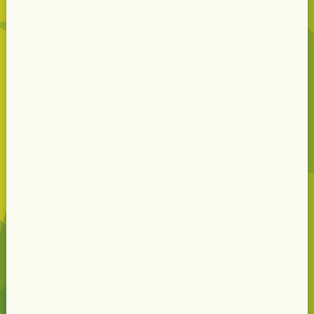
das „Besondere Frühstück“
06. Sept. 2026
mehr erfahren…
Kloster-Café
am 04.09. nicht geöffnet
wegen interner Betriebsfeier