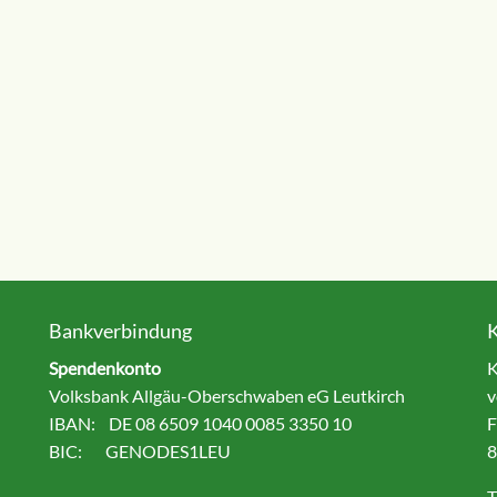
Bankverbindung
Spendenkonto
K
Volksbank Allgäu-Oberschwaben eG Leutkirch
v
IBAN: DE 08 6509 1040 0085 3350 10
F
BIC: GENODES1LEU
8
T