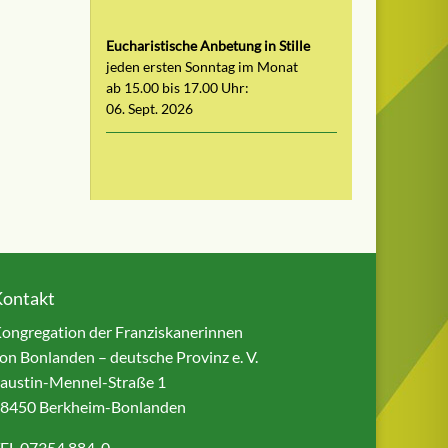
Eucharistische Anbetung in Stille
jeden ersten Sonntag im Monat
ab 15.00 bis 17.00 Uhr:
06. Sept. 2026
Kontakt
ongregation der Franziskanerinnen
on Bonlanden – deutsche Provinz e. V.
austin-Mennel-Straße 1
8450 Berkheim-Bonlanden
EL 07354 884-0