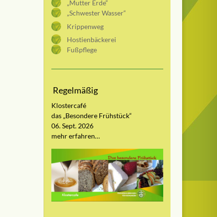
„Mutter Erde“
„Schwester Wasser“
Krippenweg
Hostienbäckerei
Fußpflege
Regelmäßig
Klostercafé
das „Besondere Frühstück“
06. Sept. 2026
mehr erfahren…