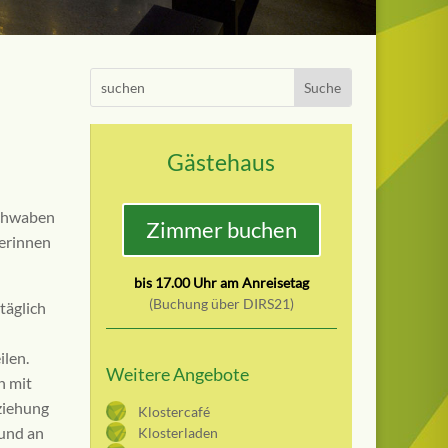
Search
Gästehaus
schwaben
Zimmer buchen
nerinnen
bis 17.00 Uhr am Anreisetag
(Buchung über DIRS21)
täglich
len.
Weitere Angebote
h mit
ziehung
Klostercafé
und an
Klosterladen