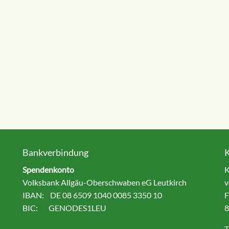
Bankverbindung
Spendenkonto
K
Volksbank Allgäu-Oberschwaben eG Leutkirch
v
IBAN: DE 08 6509 1040 0085 3350 10
F
BIC: GENODES1LEU
8
T