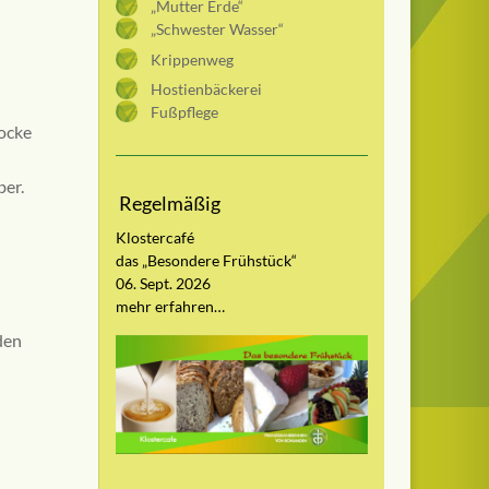
„Mutter Erde“
„Schwester Wasser“
Krippenweg
Hostienbäckerei
Fußpflege
ocke
ber.
Regelmäßig
Klostercafé
das „Besondere Frühstück“
06. Sept. 2026
mehr erfahren…
den