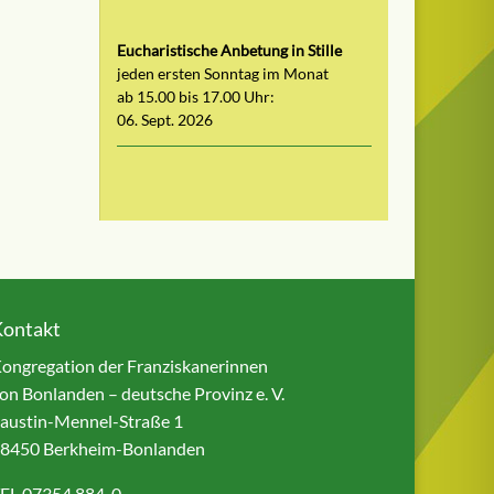
Eucharistische Anbetung in Stille
jeden ersten Sonntag im Monat
ab 15.00 bis 17.00 Uhr:
06. Sept. 2026
Kontakt
ongregation der Franziskanerinnen
on Bonlanden – deutsche Provinz e. V.
austin-Mennel-Straße 1
8450 Berkheim-Bonlanden
EL 07354 884-0