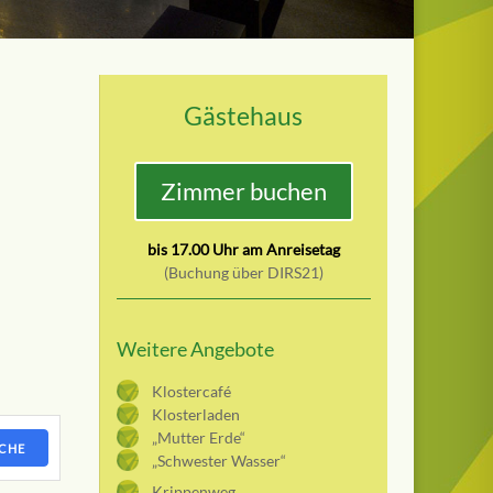
Gästehaus
Zimmer buchen
bis 17.00 Uhr am Anreisetag
(Buchung über DIRS21)
Weitere Angebote
Klostercafé
Klosterladen
„Mutter Erde“
CHE
„Schwester Wasser“
Krippenweg