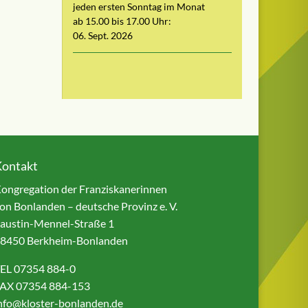
jeden ersten Sonntag im Monat
ab 15.00 bis 17.00 Uhr:
06. Sept. 2026
Kontakt
ongregation der Franziskanerinnen
on Bonlanden – deutsche Provinz e. V.
austin-Mennel-Straße 1
8450 Berkheim-Bonlanden
EL 07354 884-0
AX 07354 884-153
nfo@kloster-bonlanden.de