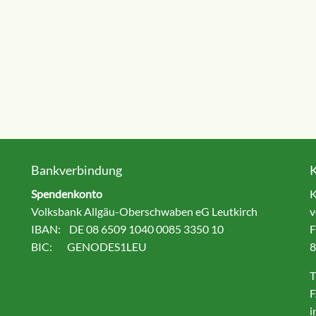
Bankverbindung
Spendenkonto
K
Volksbank Allgäu-Oberschwaben eG Leutkirch
v
IBAN: DE 08 6509 1040 0085 3350 10
F
BIC: GENODES1LEU
8
T
F
i