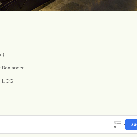
n)
r Bonlanden
 1. OG
SU